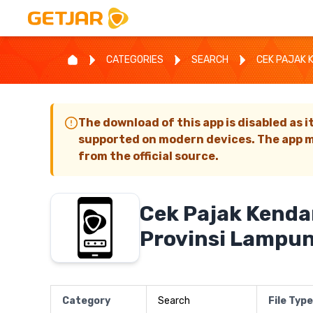
CATEGORIES
SEARCH
CEK PAJAK 
The download of this app is disabled as i
supported on modern devices. The app m
from the official source.
Cek Pajak Kend
Provinsi Lampu
Category
Search
File Type