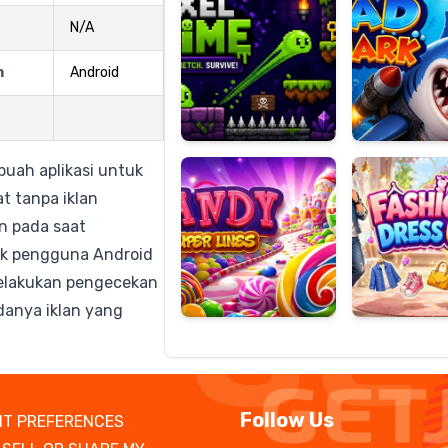
N/A
m
Android
Candy
Fashion
Super
Dress
Lines
Up
uah aplikasi untuk
at tanpa iklan
n pada saat
tuk pengguna Android
melakukan pengecekan
danya iklan yang
Follow Us
T PREFERENCES