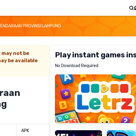
KENDARAAN PROVINSI LAMPUNG
t may not be
Play instant games in
ay be available
Letrz
No Download Required
RECOMMENDED
araan
ng
Pixel
Mad
Slime
Shark
APK