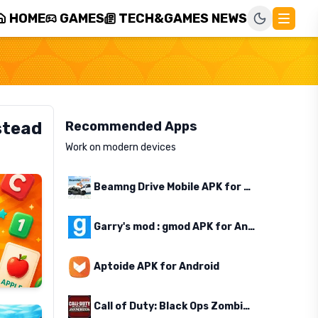
HOME
GAMES
TECH&GAMES NEWS
stead
Recommended Apps
Work on modern devices
Beamng Drive Mobile APK for Android
Garry's mod : gmod APK for Android
Aptoide APK for Android
Call of Duty: Black Ops Zombies APK for Android